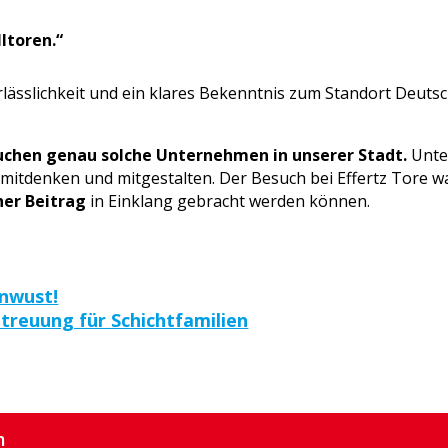
ltoren.“
erlässlichkeit und ein klares Bekenntnis zum Standort Deut
uchen genau solche Unternehmen in unserer Stadt.
Unter
 mitdenken und mitgestalten. Der Besuch bei Effertz Tore w
her Beitrag
in Einklang gebracht werden können.
nwust!
etreuung für Schichtfamilien
m