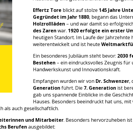
Effertz Tore
blickt auf stolze
145 Jahre Un
Gegründet im Jahr 1880
, begann das Unter
Holzrollläden
– und war damit so erfolgreic
des Zaren
war.
1920 erfolgte ein erster 
heutigen Standort. Im Laufe der Jahrzehnte ha
weiterentwickelt und ist heute
Weltmarktfüh
Ein besonderes Jubiläum steht bevor:
2030 f
Bestehen
– ein eindrucksvolles Zeugnis für
Handwerkskunst und Innovationskraft.
Empfangen wurden wir von
Dr. Schwenzer
,
Generation
führt. Die
7. Generation
ist ber
gab uns spannende Einblicke in die Geschich
Hauses. Besonders beeindruckt hat uns, mit w
 als auch gesellschaftlich.
eiterinnen und Mitarbeiter
. Besonders hervorzuheben ist
chs Berufen
ausgebildet: