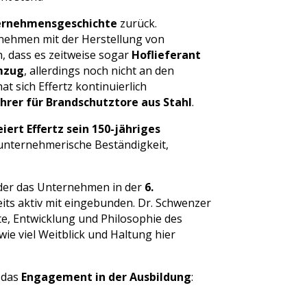
ternehmensgeschichte
zurück.
nehmen mit der Herstellung von
h, dass es zeitweise sogar
Hoflieferant
Umzug
, allerdings noch nicht an den
t sich Effertz kontinuierlich
rer für Brandschutztore aus Stahl
.
eiert Effertz sein 150-jähriges
 unternehmerische Beständigkeit,
 der das Unternehmen in der
6.
eits aktiv mit eingebunden. Dr. Schwenzer
te, Entwicklung und Philosophie des
ie viel Weitblick und Haltung hier
 das
Engagement in der Ausbildung
: