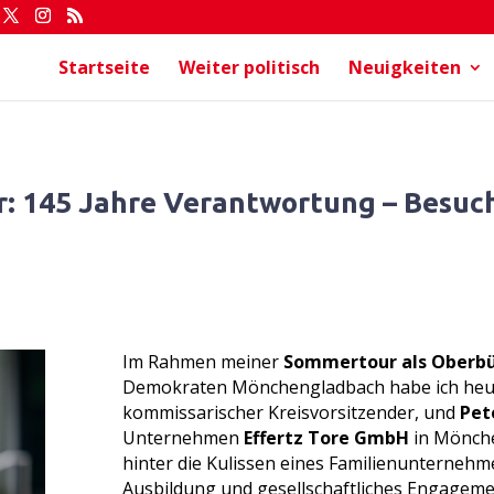
Startseite
Weiter politisch
Neuigkeiten
 145 Jahre Verantwortung – Besuch 
Im Rahmen meiner
Sommertour als Oberb
Demokraten Mönchengladbach habe ich he
kommissarischer Kreisvorsitzender, und
Pet
Unternehmen
Effertz Tore GmbH
in Mönche
hinter die Kulissen eines Familienunternehme
Ausbildung und gesellschaftliches Engageme