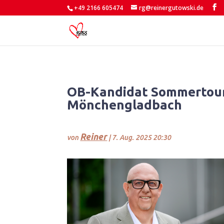
+49 2166 605474
rg@reinergutowski.de
OB-Kandidat Sommertour:
Mönchengladbach
Reiner
von
|
7. Aug. 2025 20:30