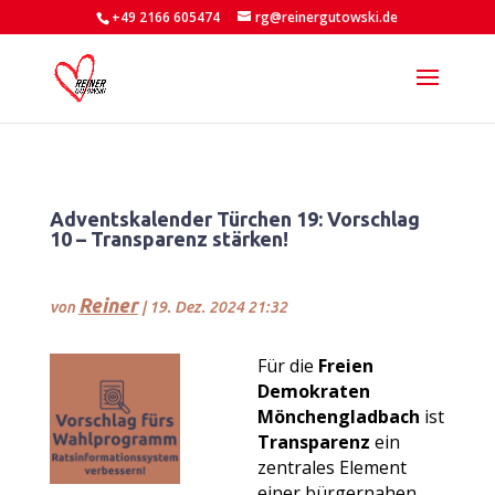
+49 2166 605474
rg@reinergutowski.de
Adventskalender Türchen 19: Vorschlag
10 – Transparenz stärken!
Reiner
von
|
19. Dez. 2024 21:32
Für die
Freien
Demokraten
Mönchengladbach
ist
Transparenz
ein
zentrales Element
einer bürgernahen