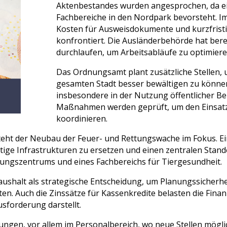
Aktenbestandes wurden angesprochen, da e
Fachbereiche in den Nordpark bevorsteht. I
Kosten für Ausweisdokumente und kurzfris
konfrontiert. Die Ausländerbehörde hat bere
durchlaufen, um Arbeitsabläufe zu optimiere
Das Ordnungsamt plant zusätzliche Stellen, 
gesamten Stadt besser bewältigen zu könn
insbesondere in der Nutzung öffentlicher Ber
Maßnahmen werden geprüft, um den Einsatz 
koordinieren.
teht der Neubau der Feuer- und Rettungswache im Fokus. Ei
ftige Infrastrukturen zu ersetzen und einen zentralen Stan
ldungszentrums und eines Fachbereichs für Tiergesundheit.
ushalt als strategische Entscheidung, um Planungssicherhe
en. Auch die Zinssätze für Kassenkredite belasten die Finan
sforderung darstellt.
parungen, vor allem im Personalbereich, wo neue Stellen mögl